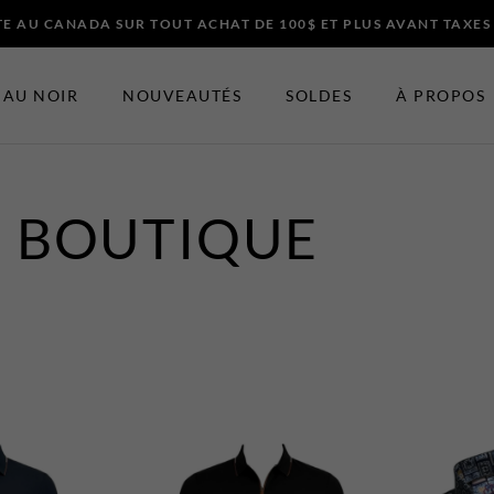
E AU CANADA SUR TOUT ACHAT DE 100$ ET PLUS AVANT TAXES
AU NOIR
NOUVEAUTÉS
SOLDES
À PROPOS
BOUTIQUE
ES ET ACCESSOIRES
EN VEDETTE
Nouveautés
t Bretelles
Soldes
Certificats-cadeaux
 Noeuds Papillons
t Chapeaux