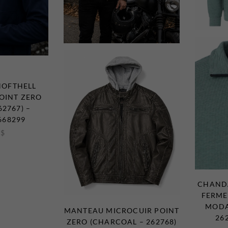
HOFTHELL
OINT ZERO
62767) –
668299
0
$
CHANDA
FERME
MODA
MANTEAU MICROCUIR POINT
26
ZERO (CHARCOAL – 262768)