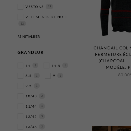
HABILLÉS
POLOS
43
VESTONS
19
MICROCUIRS
1
4
VETEMENTS DE NUIT
SOFTSHELL
2
POLOS MANCHES
LONGUES
12
PANTALONS SPORTS
SURCHEMISES
7
PYJAMAS
11
32
1
T-SHIRTS
15
ULTRA LEGER
8
CHANDAIL COL
ROBES DE CHAMBRE
GRANDEUR
FERMETURE ÉCL
1
VESTES SANS
(CHARCOAL – 
MANCHES
11
11.5
1
1
MODÈLE: 
5
80,00
8.5
9
1
1
9.5
1
10/43
2
11/44
4
12/45
3
13/46
3