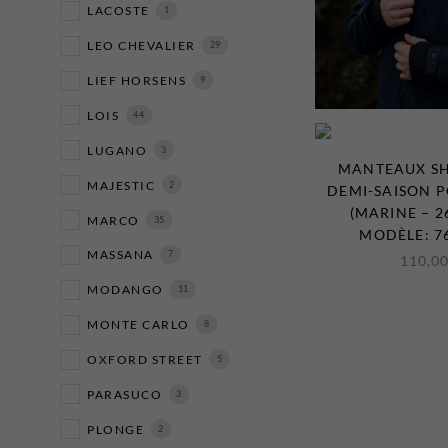
LACOSTE
1
LEO CHEVALIER
29
LIEF HORSENS
9
LOIS
44
LUGANO
3
MANTEAUX S
MAJESTIC
2
DEMI-SAISON P
(MARINE – 2
MARCO
35
MODÈLE: 7
MASSANA
7
110,0
MODANGO
11
MONTE CARLO
8
OXFORD STREET
5
PARASUCO
3
PLONGE
2