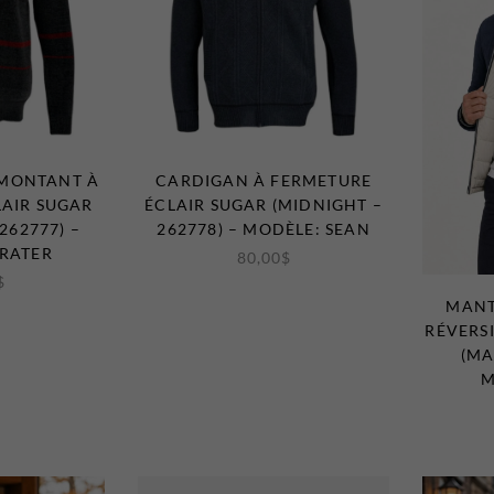
 MONTANT À
CARDIGAN À FERMETURE
AIR SUGAR
ÉCLAIR SUGAR (MIDNIGHT –
262777) –
262778) – MODÈLE: SEAN
PRATER
80,00
$
$
MANT
RÉVERS
(MA
M