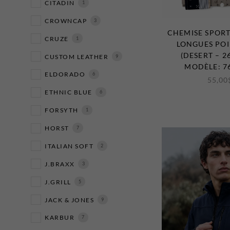
CITADIN
1
CROWNCAP
3
CHEMISE SPOR
CRUZE
1
LONGUES POI
(DESERT – 2
CUSTOM LEATHER
9
MODÈLE: 7
ELDORADO
6
55,00
ETHNIC BLUE
6
FORSYTH
1
HORST
7
ITALIAN SOFT
2
J.BRAXX
3
J.GRILL
5
JACK & JONES
9
KARBUR
7