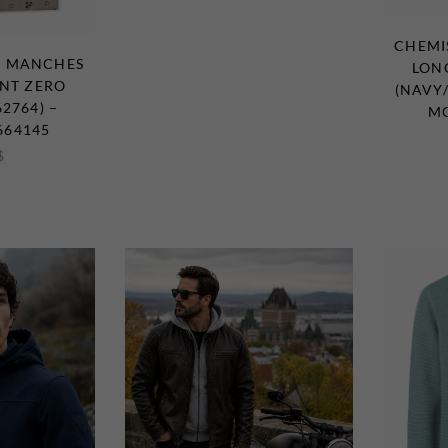
CHEMI
T MANCHES
LON
NT ZERO
(NAVY
62764) –
MO
664145
$