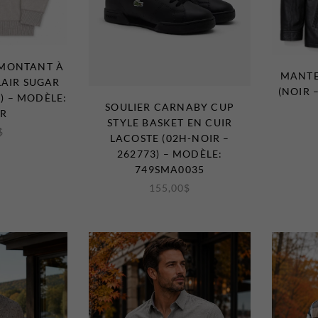
 MONTANT À
MANTE
AIR SUGAR
(NOIR 
) – MODÈLE:
SOULIER CARNABY CUP
ER
STYLE BASKET EN CUIR
$
LACOSTE (02H-NOIR –
262773) – MODÈLE:
749SMA0035
155,00
$