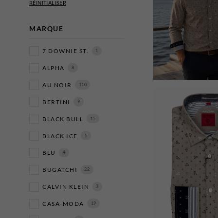
MARQUE
7 DOWNIE ST.
1
ALPHA
8
AU NOIR
110
BERTINI
9
BLACK BULL
15
BLACK ICE
5
BLU
4
BUGATCHI
22
CALVIN KLEIN
3
CASA-MODA
19