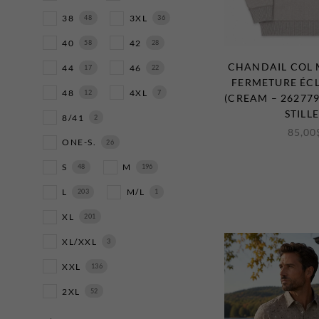
38
3XL
48
36
40
42
58
28
CHANDAIL COL
44
46
17
22
FERMETURE ÉCL
48
4XL
12
7
(CREAM – 262779
STILL
8/41
2
85,00
ONE-S.
26
S
M
48
196
L
M/L
203
1
XL
201
XL/XXL
3
XXL
136
2XL
52