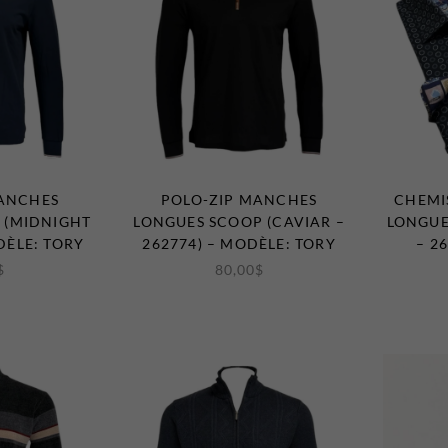
MANCHES
POLO-ZIP MANCHES
CHEMI
 (MIDNIGHT
LONGUES SCOOP (CAVIAR –
LONGUE
DÈLE: TORY
262774) – MODÈLE: TORY
– 2
$
80,00
$