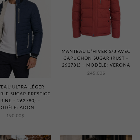
MANTEAU D’HIVER 5/8 AVEC
CAPUCHON SUGAR (RUST –
262781) – MODÈLE: VERONA
245,00
$
EAU ULTRA-LÉGER
IBLE SUGAR PRESTIGE
RINE – 262780) –
ODÈLE: ADON
190,00
$