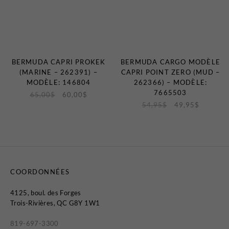
BERMUDA CAPRI PROKEK
BERMUDA CARGO MODÈLE
(MARINE – 262391) –
CAPRI POINT ZERO (MUD –
MODÈLE: 146804
262366) – MODÈLE:
7665503
65,00
$
60,00
$
54,95
$
49,95
$
COORDONNÉES
4125, boul. des Forges
Trois-Rivières, QC G8Y 1W1
819-697-3300