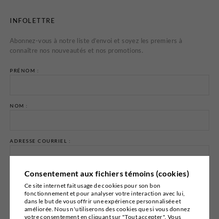
INFOLETTRE
Abonnez-vous à notre liste d’envoi et soyez les premiers à
connaître nos nouveautés et nos promotions.
PRÉNOM :
NOM :
ADRESSE COURRIEL :
Consentement aux fichiers témoins (cookies)
Ce site internet fait usage de cookies pour son bon
fonctionnement et pour analyser votre interaction avec lui,
dans le but de vous offrir une expérience personnalisée et
Email marketing
Cyberimpact
améliorée. Nous n'utiliserons des cookies que si vous donnez
votre consentement en cliquant sur "Tout accepter". Vous