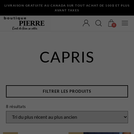
LIVRAISON GRATUITE AU CANADA SUR TOUT ACHAT DE 100$ ET PLUS
AVANT TAXES
0
CAPRIS
VÊTEMENTS
Bermudas
Chandails et Cardigans
FILTRER LES PRODUITS
Chemises
Complets
8 résultats
Maillots de Bain
Manteaux
Pantalons
Sous-Vêtements