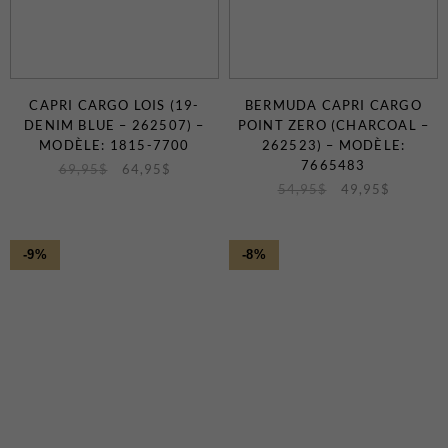
Certificats-cadeaux
CAPRI CARGO LOIS (19-
BERMUDA CAPRI CARGO
DENIM BLUE – 262507) –
POINT ZERO (CHARCOAL –
MODÈLE: 1815-7700
262523) – MODÈLE:
7665483
69,95
$
64,95
$
54,95
$
49,95
$
MAGASINEZ
LES
-9%
-8%
NOUVEAUTÉS