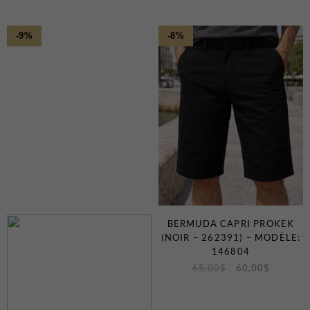
-9%
-8%
BERMUDA CAPRI PROKEK
(NOIR – 262391) – MODÈLE:
146804
65,00
$
60,00
$