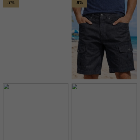
-7%
-9%
T-Shirts et Polos
Vestons
Vêtements de Nuit
CHAUSSURES ET
ACCESSOIRES
Bas
Ceintures et Bretelles
Chaussures
Cravates et Noeuds Papillons
Foulards et Chapeaux
Gants
Pochettes
EN VEDETTE
Nouveautés
Soldes