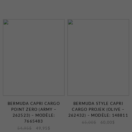
BERMUDA CAPRI CARGO
BERMUDA STYLE CAPRI
POINT ZERO (ARMY –
CARGO PROJEK (OLIVE –
262523) – MODÈLE:
262432) – MODÈLE: 148811
7665483
65,00
$
60,00
$
54,95
$
49,95
$