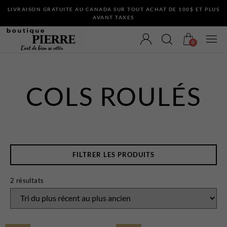
LIVRAISON GRATUITE AU CANADA SUR TOUT ACHAT DE 100$ ET PLUS
AVANT TAXES
0
COLS ROULÉS
VÊTEMENTS
Bermudas
Chandails et Cardigans
FILTRER LES PRODUITS
Chemises
Complets
2 résultats
Maillots de Bain
Manteaux
Pantalons
Sous-Vêtements