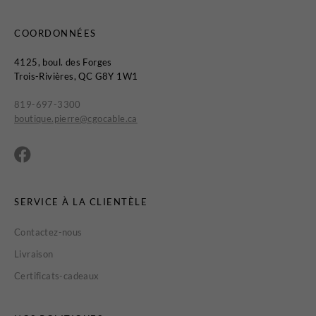
Certificats-cadeaux
COORDONNÉES
4125, boul. des Forges
Trois-Rivières, QC G8Y 1W1
819-697-3300
boutique.pierre@cgocable.ca
MAGASINEZ
LES
NOUVEAUTÉS
SERVICE À LA CLIENTÈLE
Contactez-nous
Livraison
Certificats-cadeaux