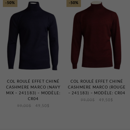
-50%
-50%
T-Shirts et Polos
Vestons
Vêtements de Nuit
CHAUSSURES ET
ACCESSOIRES
Bas
Ceintures et Bretelles
Chaussures
Cravates et Noeuds Papillons
Foulards et Chapeaux
COL ROULÉ EFFET CHINÉ
COL ROULÉ EFFET CHINÉ
CASHMERE MARCO (NAVY
CASHMERE MARCO (ROUGE
Gants
MIX – 241183) – MODÈLE:
– 241183) – MODÈLE: CR04
Pochettes
CR04
99,00
$
49,50
$
99,00
$
49,50
$
EN VEDETTE
Nouveautés
Soldes