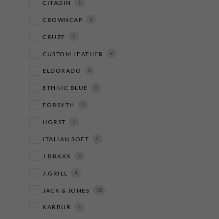
CITADIN
1
CROWNCAP
3
CRUZE
1
CUSTOM LEATHER
9
ELDORADO
6
ETHNIC BLUE
6
FORSYTH
1
HORST
7
ITALIAN SOFT
2
J.BRAXX
3
J.GRILL
4
JACK & JONES
10
KARBUR
7