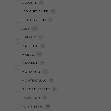
LACOSTE
1
LEO CHEVALIER
31
LIEF HORSENS
9
LOIS
45
LUGANO
3
MAJESTIC
2
MARCO
34
MASSANA
7
MODANGO
11
MONTE CARLO
8
OXFORD STREET
5
PARASUCO
3
POINT ZERO
37