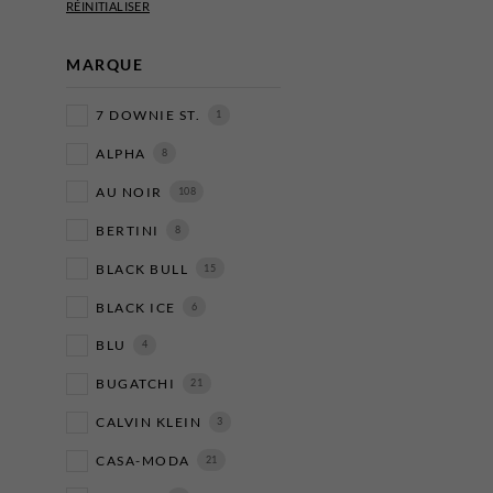
MARQUE
7 DOWNIE ST.
1
ALPHA
8
AU NOIR
108
BERTINI
8
BLACK BULL
15
BLACK ICE
6
BLU
4
BUGATCHI
21
CALVIN KLEIN
3
CASA-MODA
21