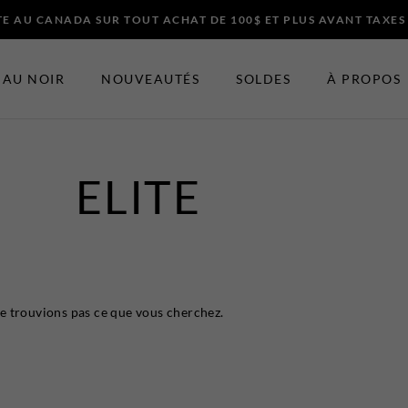
E AU CANADA SUR TOUT ACHAT DE 100$ ET PLUS AVANT TAXES
AU NOIR
NOUVEAUTÉS
SOLDES
À PROPOS
ELITE
ES ET ACCESSOIRES
EN VEDETTE
Nouveautés
t Bretelles
Soldes
Certificats-cadeaux
 Noeuds Papillons
e trouvions pas ce que vous cherchez.
t Chapeaux