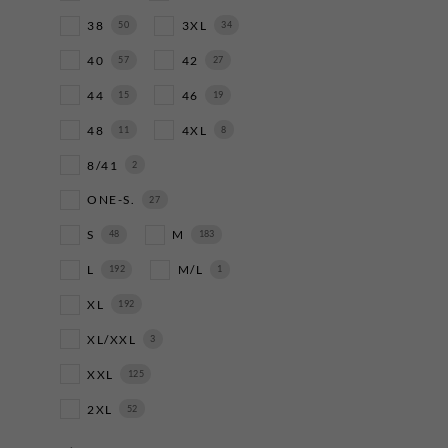
38
3XL
50
34
40
42
57
27
44
46
15
19
48
4XL
11
8
8/41
2
ONE-S.
27
S
M
48
183
L
M/L
192
1
XL
192
XL/XXL
3
XXL
125
2XL
52