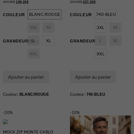
249,00
$
259,00
$
199,20
$
207,20
$
T-Shirts et Polos
Vestons
BLANC/ROUGE
740-BLEU
COULEUR
COULEUR
Vêtements de Nuit
3XL
M
3XL
M
CHAUSSURES ET
ACCESSOIRES
L
XL
L
XL
GRANDEUR(S) :
GRANDEUR
Bas
XXL
XXL
Ceintures et Bretelles
Chaussures
Cravates et Noeuds Papillons
Ajouter au panier
Ajouter au panier
Foulards et Chapeaux
Gants
Couleur:
Couleur:
BLANC/ROUGE
740-BLEU
Pochettes
-20%
-20%
EN VEDETTE
Nouveautés
MOCK ZIP MONTE CARLO
Soldes