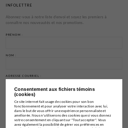
INFOLETTRE
Abonnez-vous à notre liste d’envoi et soyez les premiers à
connaître nos nouveautés et nos promotions.
PRÉNOM :
NOM :
ADRESSE COURRIEL :
Consentement aux fichiers témoins
(cookies)
Ce site internet fait usage de cookies pour son bon
fonctionnement et pour analyser votre interaction avec lui,
dans le but de vous offrir une expérience personnalisée et
Email marketing
Cyberimpact
améliorée. Nous n'utiliserons des cookies que si vous donnez
votre consentement en cliquant sur "Tout accepter". Vous
avez également la possibilité de gérer vos préférences en