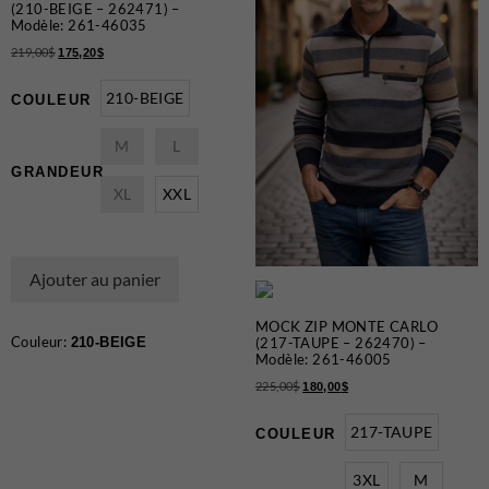
(210-BEIGE – 262471) –
Certificats-cadeaux
Modèle: 261-46035
219,00
$
175,20
$
210-BEIGE
COULEUR
M
L
GRANDEUR
XL
XXL
MAGASINEZ
LES
Ajouter au panier
NOUVEAUTÉS
MOCK ZIP MONTE CARLO
Couleur:
210-BEIGE
(217-TAUPE – 262470) –
Modèle: 261-46005
225,00
$
180,00
$
217-TAUPE
COULEUR
3XL
M