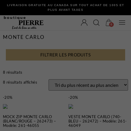
LIVRAISON GRATUITE AU CANADA SUR TOUT ACHAT DE 100$ ET
PLUS AVANT TAXES
0
MONTE CARLO
FILTRER LES PRODUITS
VÊTEMENTS
8 résultats
Bermudas
Chandails et Cardigans
8 résultats affichés
Chemises
Complets
-20%
-20%
Maillots de Bain
Manteaux
MOCK ZIP MONTE CARLO
VESTE MONTE CARLO (740-
Pantalons
(BLANC/ROUGE – 262473) –
BLEU – 262472) – Modèle: 261-
Modèle: 261-46055
46049
Sous-Vêtements