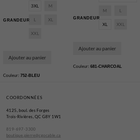
3XL
M
M
L
GRANDEUR
L
XL
GRANDEUR
XL
XXL
XXL
Ajouter au panier
Ajouter au panier
Couleur:
681-CHARCOAL
Couleur:
752-BLEU
COORDONNÉES
4125, boul. des Forges
Trois-Rivières, QC G8Y 1W1
819-697-3300
boutique.pierre@cgocable.ca