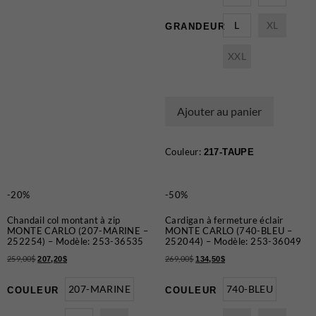
L
XL
GRANDEUR
XXL
Ajouter au panier
Couleur:
217-TAUPE
-20%
-50%
Chandail col montant à zip
Cardigan à fermeture éclair
MONTE CARLO (207-MARINE –
MONTE CARLO (740-BLEU –
252254) – Modèle: 253-36535
252044) – Modèle: 253-36049
259,00
$
269,00
$
207,20
$
134,50
$
207-MARINE
740-BLEU
COULEUR
COULEUR