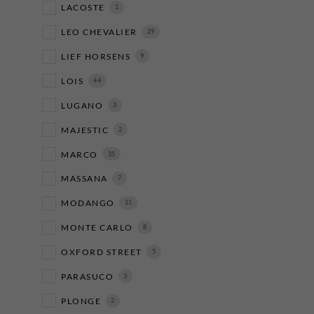
LACOSTE
1
LEO CHEVALIER
29
LIEF HORSENS
9
LOIS
44
LUGANO
3
MAJESTIC
2
MARCO
35
MASSANA
7
MODANGO
11
MONTE CARLO
8
OXFORD STREET
5
PARASUCO
3
PLONGE
2