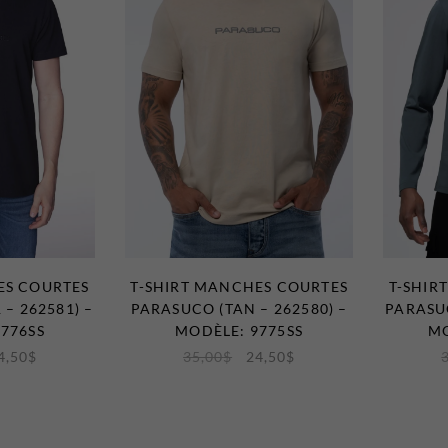
ES COURTES
T-SHIRT MANCHES COURTES
T-SHIR
– 262581) –
PARASUCO (TAN – 262580) –
PARASUC
776SS
MODÈLE: 9775SS
MO
4,50
$
35,00
$
24,50
$