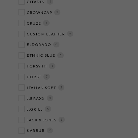
CITADIN
1
CROWNCAP
3
CRUZE
1
CUSTOM LEATHER
9
ELDORADO
6
ETHNIC BLUE
6
FORSYTH
1
HORST
7
ITALIAN SOFT
2
J.BRAXX
3
J.GRILL
5
JACK & JONES
9
KARBUR
7