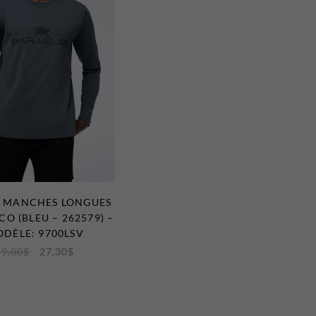
T MANCHES LONGUES
O (BLEU – 262579) –
DÈLE: 9700LSV
39,00
$
27,30
$