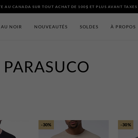
E AU CANADA SUR TOUT ACHAT DE 100$ ET PLUS AVANT TAXES
AU NOIR
NOUVEAUTÉS
SOLDES
À PROPOS
PARASUCO
ES ET ACCESSOIRES
EN VEDETTE
Nouveautés
t Bretelles
Soldes
Certificats-cadeaux
 Noeuds Papillons
t Chapeaux
-30%
-30%