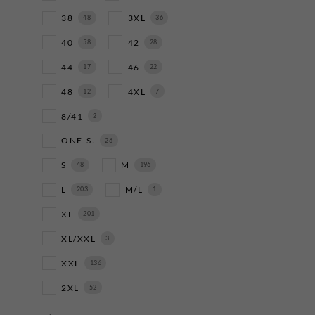
38
3XL
48
36
40
42
58
28
44
46
17
22
48
4XL
12
7
8/41
2
ONE-S.
26
S
M
48
196
L
M/L
203
1
XL
201
XL/XXL
3
XXL
136
2XL
52