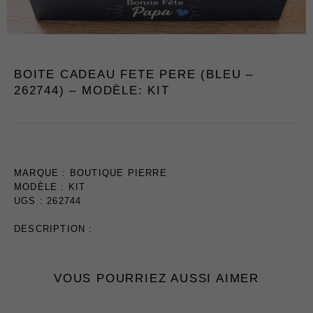
T-Shirts et Polos
Vestons
Vêtements de Nuit
BOITE CADEAU FETE PERE (BLEU –
CHAUSSURES ET
262744) – MODÈLE: KIT
ACCESSOIRES
Bas
Ceintures et Bretelles
Chaussures
MARQUE :
BOUTIQUE PIERRE
Cravates et Noeuds
MODÈLE : KIT
Papillons
UGS : 262744
Foulards et Chapeaux
Gants
DESCRIPTION :
Pochettes
EN VEDETTE
VOUS POURRIEZ AUSSI AIMER
Nouveautés