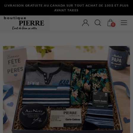
LIVRAISON GRATUITE AU CANADA SUR TOUT ACHAT DE 100$ ET PLUS
AVANT TAXES
0
VÊTEMENTS
Bermudas
Chandails et Cardigans
Chemises
Complets
Maillots de Bain
Manteaux
Pantalons
Sous-Vêtements