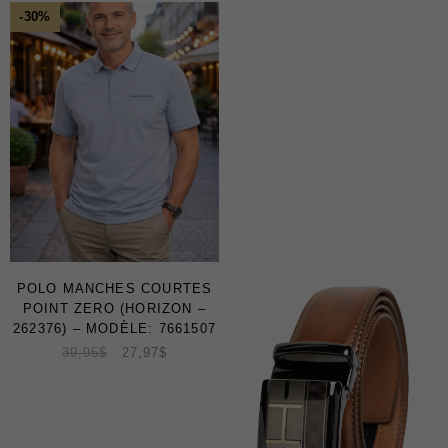
Soldes
-30%
Certificats-cadeaux
MAGASINEZ
LES
NOUVEAUTÉS
POLO MANCHES COURTES
POINT ZERO (HORIZON –
262376) – MODÈLE: 7661507
39,95
$
27,97
$