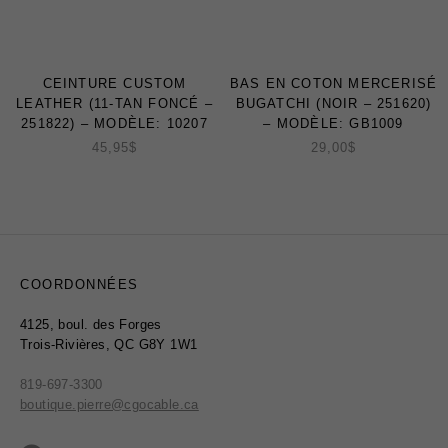
CEINTURE CUSTOM
BAS EN COTON MERCERISÉ
LEATHER (11-TAN FONCÉ –
BUGATCHI (NOIR – 251620)
251822) – MODÈLE: 10207
– MODÈLE: GB1009
45,95
$
29,00
$
COORDONNÉES
4125, boul. des Forges
Trois-Rivières, QC G8Y 1W1
819-697-3300
boutique.pierre@cgocable.ca