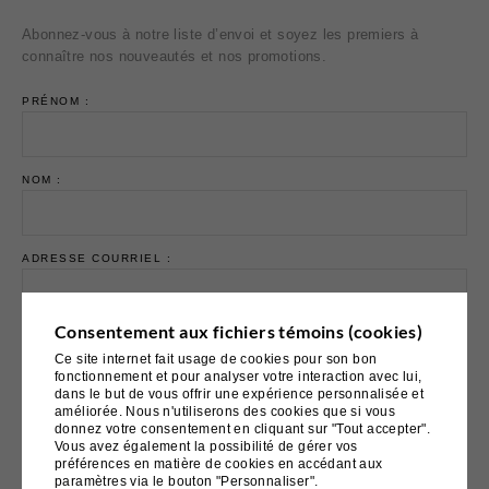
Abonnez-vous à notre liste d’envoi et soyez les premiers à
connaître nos nouveautés et nos promotions.
PRÉNOM :
NOM :
ADRESSE COURRIEL :
Consentement aux fichiers témoins (cookies)
Ce site internet fait usage de cookies pour son bon
fonctionnement et pour analyser votre interaction avec lui,
dans le but de vous offrir une expérience personnalisée et
Email marketing
Cyberimpact
améliorée. Nous n'utiliserons des cookies que si vous
donnez votre consentement en cliquant sur "Tout accepter".
Vous avez également la possibilité de gérer vos
préférences en matière de cookies en accédant aux
paramètres via le bouton "Personnaliser".