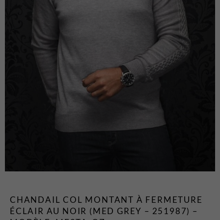
T-Shirts et Polos
Vestons
Vêtements de Nuit
CHAUSSURES ET
ACCESSOIRES
Bas
Ceintures et Bretelles
Chaussures
Cravates et Noeuds Papillons
Foulards et Chapeaux
Gants
Pochettes
EN VEDETTE
CHANDAIL COL MONTANT À FERMETURE
Nouveautés
ÉCLAIR AU NOIR (MED GREY – 251987) –
Soldes