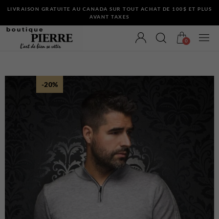
LIVRAISON GRATUITE AU CANADA SUR TOUT ACHAT DE 100$ ET PLUS
AVANT TAXES
0
-20%
VÊTEMENTS
Bermudas
Chandails et Cardigans
Chemises
Complets
Maillots de Bain
Manteaux
Pantalons
Sous-Vêtements