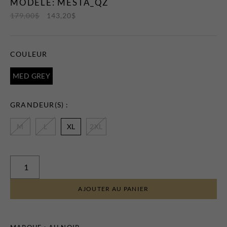
MODÈLE: MESTA_QZ
Certificats-cadeaux
179,00
$
143,20
$
COULEUR
MED GREY
GRANDEUR(S) :
MAGASINEZ
M
L
XL
2XL
LES
NOUVEAUTÉS
AJOUTER AU PANIER