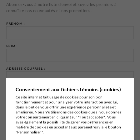
Abonnez-vous à notre liste d’envoi et soyez les premiers à
connaître nos nouveautés et nos promotions.
PRÉNOM :
NOM :
ADRESSE COURRIEL :
Consentement aux fichiers témoins (cookies)
Ce site internet fait usage de cookies pour son bon
fonctionnement et pour analyser votre interaction avec lui,
dans le but de vous offrir une expérience personnalisée et
Email marketing
Cyberimpact
améliorée. Nous n'utiliserons des cookies que si vous donnez
votre consentement en cliquant sur "Tout accepter". Vous
avez également la possibilité de gérer vos préférences en
matière de cookies en accédant aux paramètres via le bouton
"Personnaliser".
© 2026
BOUTIQUE PIERRE