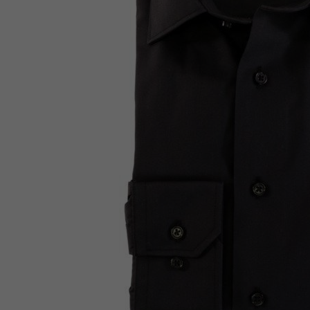
Sous-Vêtements
T-Shirts et Polos
Vestons
Vêtements de Nuit