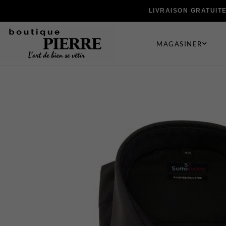
LIVRAISON GRATUIT
MAGASINER
VÊTEMENTS
CHAUSSUR
Bermudas
Bas
Chandails et Cardigans
Ceintures e
Chemises
Chaussures
Complets
Cravates et
Maillots de Bain
Foulards e
Manteaux
Gants
Pantalons
Pochettes