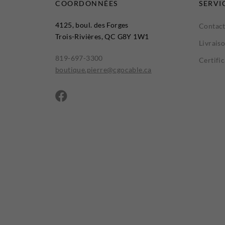
COORDONNÉES
SERVI
4125, boul. des Forges
Contact
Trois-Rivières, QC G8Y 1W1
Livrais
819-697-3300
Certifi
boutique.pierre@cgocable.ca