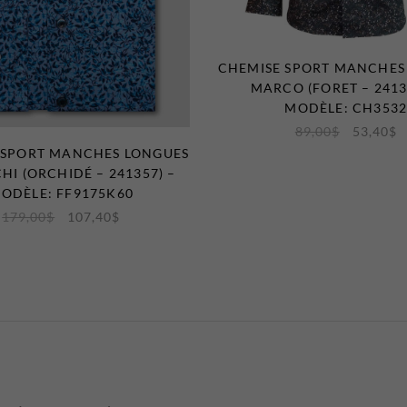
CHEMISE SPORT MANCHES
MARCO (FORET – 2413
MODÈLE: CH353
89,00
$
53,40
$
 SPORT MANCHES LONGUES
HI (ORCHIDÉ – 241357) –
ODÈLE: FF9175K60
179,00
$
107,40
$