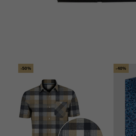
-50%
-40%