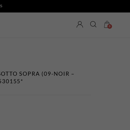
ES
0
SOTTO SOPRA (09-NOIR –
530155*
MAGASINEZ LES
NOUVEAUTÉS