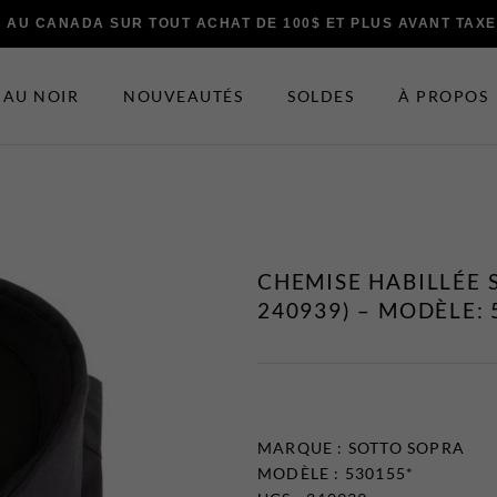
E AU CANADA SUR TOUT ACHAT DE 100$ ET PLUS AVANT TAX
AU NOIR
NOUVEAUTÉS
SOLDES
À PROPOS
ES ET ACCESSOIRES
EN VEDETTE
Nouveautés
CHEMISE HABILLÉE 
t Bretelles
Soldes
240939) – MODÈLE: 
Certificats-cadeaux
 Noeuds Papillons
t Chapeaux
MARQUE :
SOTTO SOPRA
MODÈLE : 530155*