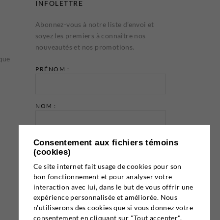
INFOLETTRE
Abonnez-vous à notre liste d’envoi et
soyez les premiers à connaître nos
nouveautés et nos promotions.
ique
PRÉNOM :
NOM :
Consentement aux fichiers témoins
ADRESSE COURRIEL :
(cookies)
Ce site internet fait usage de cookies pour son
bon fonctionnement et pour analyser votre
interaction avec lui, dans le but de vous offrir une
expérience personnalisée et améliorée. Nous
n'utiliserons des cookies que si vous donnez votre
Email marketing
Cyberimpact
consentement en cliquant sur "Tout accepter".