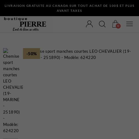
LIVRAISON GRATUITE AU CANADA SUR TOUT ACHAT DE 100$ ET PLUS
AVANT TAXES
0
-50%
VÊTEMENTS
Bermudas
Chandails et Cardigans
Chemises
Complets
Maillots de Bain
Manteaux
Pantalons
Sous-Vêtements