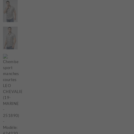
T-Shirts et Polos
Vestons
Vêtements de Nuit
CHAUSSURES ET
ACCESSOIRES
Bas
Ceintures et Bretelles
Chaussures
Cravates et Noeuds Papillons
Foulards et Chapeaux
Gants
Pochettes
EN VEDETTE
Nouveautés
Soldes