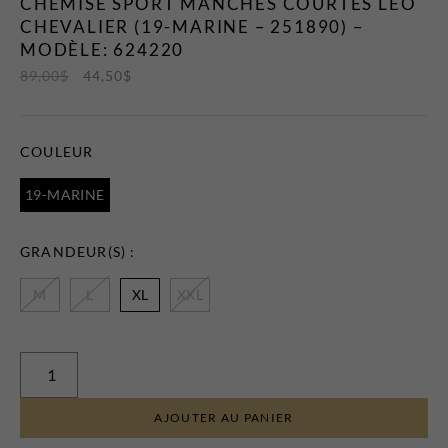
CHEMISE SPORT MANCHES COURTES LEO
CHEVALIER (19-MARINE – 251890) –
MODÈLE: 624220
89,00
$
44,50
$
COULEUR
19-MARINE
GRANDEUR(S) :
M
L
XL
XXL
AJOUTER AU PANIER