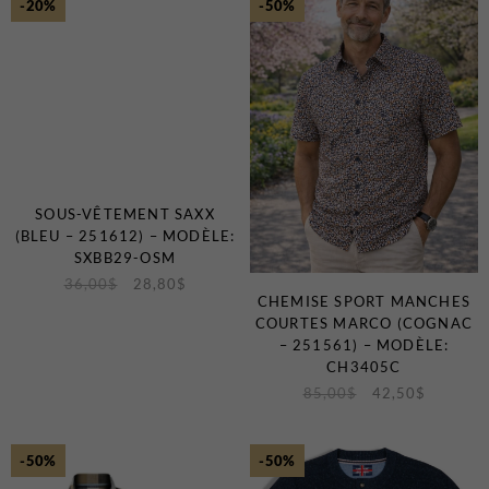
-20%
-50%
SOUS-VÊTEMENT SAXX
(BLEU – 251612) – MODÈLE:
SXBB29-OSM
36,00
$
28,80
$
CHEMISE SPORT MANCHES
COURTES MARCO (COGNAC
– 251561) – MODÈLE:
CH3405C
85,00
$
42,50
$
-50%
-50%