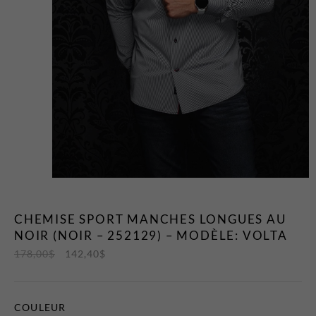
T-Shirts et Polos
Vestons
Vêtements de Nuit
CHAUSSURES ET
ACCESSOIRES
Bas
Ceintures et Bretelles
Chaussures
Cravates et Noeuds Papillons
Foulards et Chapeaux
CHEMISE SPORT MANCHES LONGUES AU
Gants
NOIR (NOIR – 252129) – MODÈLE: VOLTA
Pochettes
178,00
$
142,40
$
EN VEDETTE
Nouveautés
COULEUR
Soldes