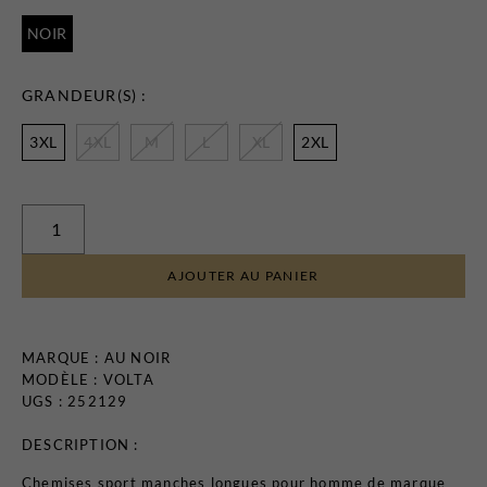
Certificats-cadeaux
NOIR
GRANDEUR(S) :
3XL
4XL
M
L
XL
2XL
MAGASINEZ
LES
AJOUTER AU PANIER
NOUVEAUTÉS
MARQUE :
AU NOIR
MODÈLE : VOLTA
UGS : 252129
DESCRIPTION :
Chemises sport manches longues pour homme de marque