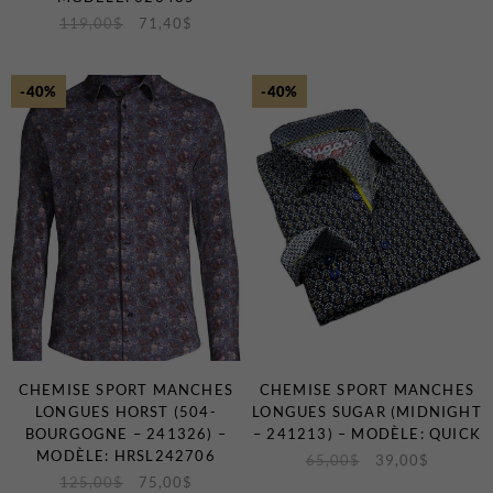
119,00
$
71,40
$
-40%
-40%
CHEMISE SPORT MANCHES
CHEMISE SPORT MANCHES
LONGUES HORST (504-
LONGUES SUGAR (MIDNIGHT
BOURGOGNE – 241326) –
– 241213) – MODÈLE: QUICK
MODÈLE: HRSL242706
65,00
$
39,00
$
125,00
$
75,00
$