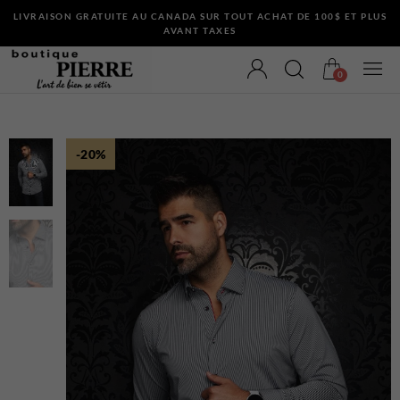
LIVRAISON GRATUITE AU CANADA SUR TOUT ACHAT DE 100$ ET PLUS
AVANT TAXES
0
-20%
VÊTEMENTS
Bermudas
Chandails et Cardigans
Chemises
Complets
Maillots de Bain
Manteaux
Pantalons
Sous-Vêtements