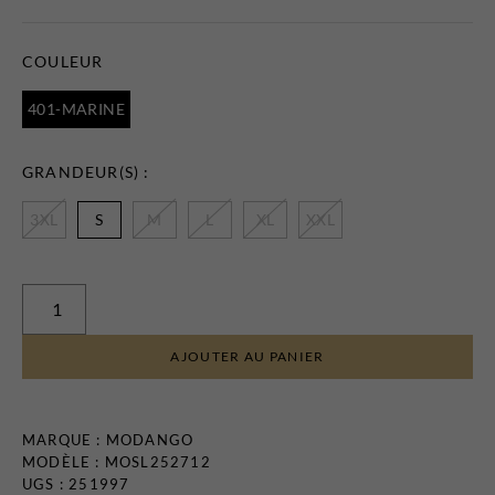
Certificats-cadeaux
COULEUR
401-MARINE
GRANDEUR(S) :
3XL
S
M
L
XL
XXL
MAGASINEZ
LES
NOUVEAUTÉS
AJOUTER AU PANIER
MARQUE :
MODANGO
MODÈLE : MOSL252712
UGS : 251997