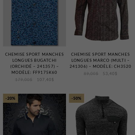
CHEMISE SPORT MANCHES
CHEMISE SPORT MANCHES
LONGUES BUGATCHI
LONGUES MARCO (MULTI –
(ORCHIDÉ – 241357) –
241306) – MODÈLE: CH3520
MODÈLE: FF9175K60
89,00
$
53,40
$
179,00
$
107,40
$
-20%
-50%