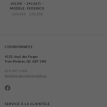
(OLIVE – 241267) –
MODÈLE: FEDERICO
169,00
$
135,20
$
COORDONNÉES
4125, boul. des Forges
Trois-Rivières, QC G8Y 1W1
819-697-3300
boutique.pierre@cgocable.ca
SERVICE À LA CLIENTÈLE