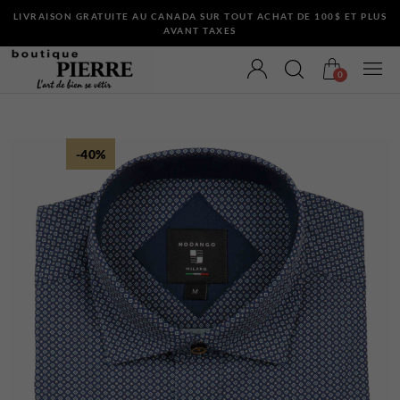
LIVRAISON GRATUITE AU CANADA SUR TOUT ACHAT DE 100$ ET PLUS
AVANT TAXES
0
-40%
VÊTEMENTS
Bermudas
Chandails et Cardigans
Chemises
Complets
Maillots de Bain
Manteaux
Pantalons
Sous-Vêtements