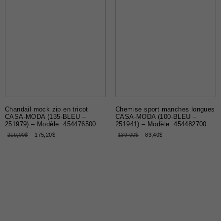
Chandail mock zip en tricot
Chemise sport manches longues
CASA-MODA (135-BLEU –
CASA-MODA (100-BLEU –
251979) – Modèle: 454476500
251941) – Modèle: 454482700
219,00
$
175,20
$
139,00
$
83,40
$