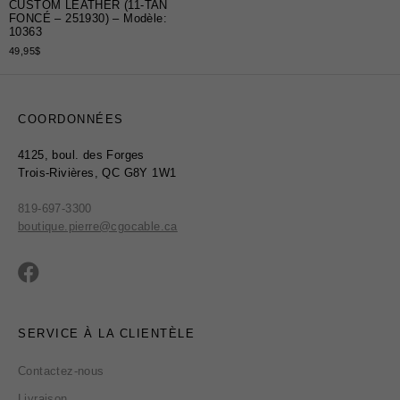
CUSTOM LEATHER (11-TAN
FONCÉ – 251930) – Modèle:
10363
49,95
$
COORDONNÉES
4125, boul. des Forges
Trois-Rivières, QC G8Y 1W1
819-697-3300
boutique.pierre@cgocable.ca
SERVICE À LA CLIENTÈLE
Contactez-nous
Livraison