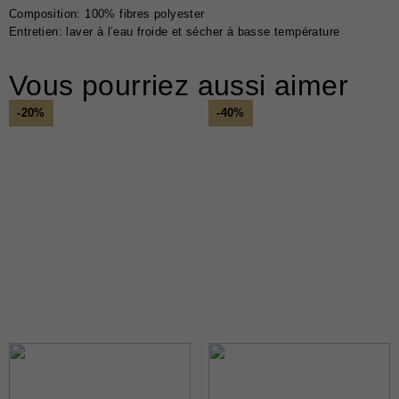
Soldes
Composition: 100% fibres polyester
Entretien: laver à l’eau froide et sécher à basse température
Certificats-cadeaux
Vous pourriez aussi aimer
-20%
-40%
MAGASINEZ
LES
NOUVEAUTÉS