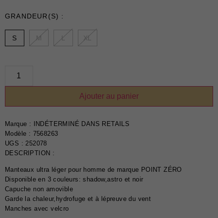
T-Shirts et Polos
GRANDEUR(S) :
Vestons
Vêtements de Nuit
S
M
L
XL
CHAUSSURES ET
ACCESSOIRES
Bas
Ajouter au panier
Ceintures et Bretelles
Chaussures
Cravates et Noeuds
Marque :
INDÉTERMINÉ DANS RETAILS
Papillons
Modèle : 7568263
UGS : 252078
Foulards et Chapeaux
DESCRIPTION :
Gants
Manteaux ultra léger pour homme de marque POINT ZÉRO
Pochettes
Disponible en 3 couleurs: shadow,astro et noir
Capuche non amovible
EN VEDETTE
Garde la chaleur,hydrofuge et à lépreuve du vent
Manches avec velcro
Nouveautés