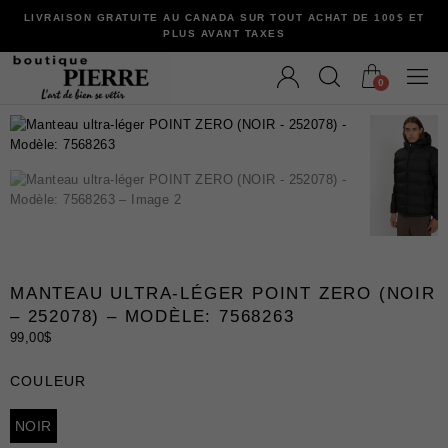
LIVRAISON GRATUITE AU CANADA SUR TOUT ACHAT DE 100$ ET
PLUS AVANT TAXES
0
VÊTEMENTS
Bermudas
Chandails et Cardigans
MANTEAU ULTRA-LÉGER POINT ZERO (NOIR
Chemises
– 252078) – MODÈLE: 7568263
Complets
99,00
$
Maillots de Bain
COULEUR
Manteaux
Pantalons
NOIR
Sous-Vêtements