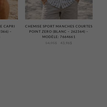
E CAPRI
CHEMISE SPORT MANCHES COURTES
366) –
POINT ZERO (BLANC – 262364) –
3
MODÈLE: 7664661
54,95
$
43,96
$