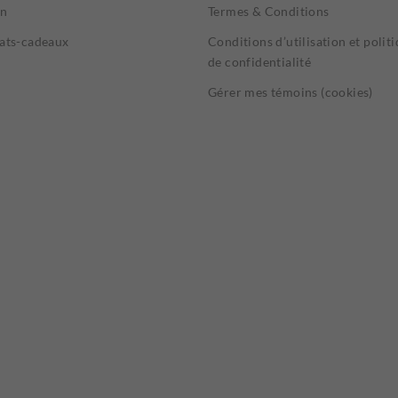
on
Termes & Conditions
cats-cadeaux
Conditions d’utilisation et polit
de confidentialité
Gérer mes témoins (cookies)