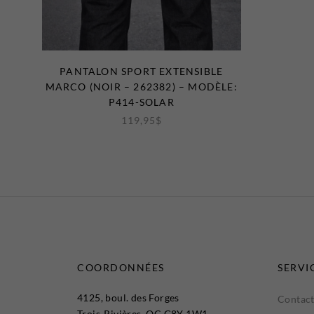
PANTALON SPORT EXTENSIBLE
MARCO (NOIR – 262382) – MODÈLE:
P414-SOLAR
119,95
$
COORDONNÉES
SERVI
4125, boul. des Forges
Contact
Trois-Rivières, QC G8Y 1W1