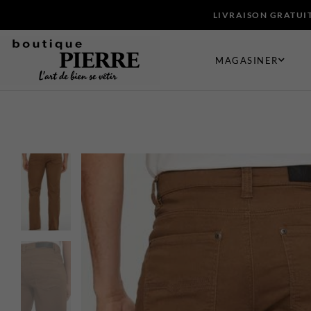
LIVRAISON GRATUIT
MAGASINER
VÊTEMENTS
CHAUSSUR
Bermudas
Bas
Chandails et Cardigans
Ceintures e
Chemises
Chaussures
Complets
Cravates et
Maillots de Bain
Foulards e
Manteaux
Gants
Pantalons
Pochettes