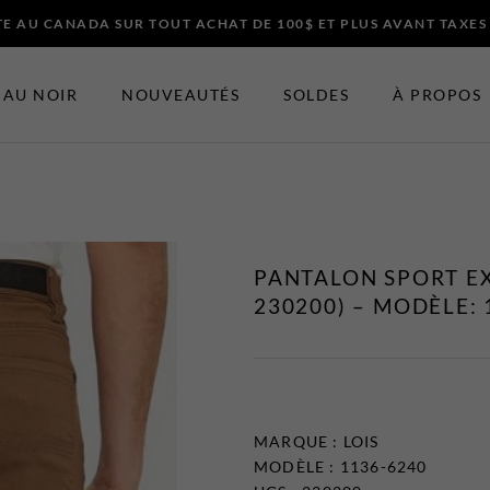
E AU CANADA SUR TOUT ACHAT DE 100$ ET PLUS AVANT TAXES
AU NOIR
NOUVEAUTÉS
SOLDES
À PROPOS
ES ET ACCESSOIRES
EN VEDETTE
Nouveautés
PANTALON SPORT EX
t Bretelles
Soldes
230200) – MODÈLE: 
Certificats-cadeaux
 Noeuds Papillons
t Chapeaux
MARQUE :
LOIS
MODÈLE : 1136-6240