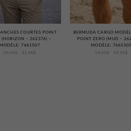
ANCHES COURTES POINT
BERMUDA CARGO MODÈL
 (HORIZON – 262376) –
POINT ZERO (MUD – 262
MODÈLE: 7661507
MODÈLE: 766550
39,95
$
31,96
$
54,95
$
49,95
$