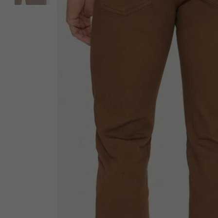
Sous-Vêtements
T-Shirts et Polos
Vestons
Vêtements de Nuit