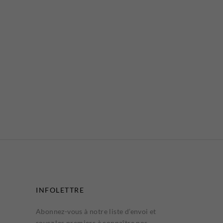
INFOLETTRE
Abonnez-vous à notre liste d’envoi et
soyez les premiers à connaître nos