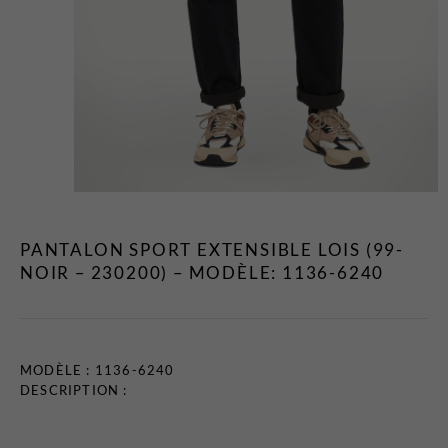
T-Shirts et Polos
Vestons
Vêtements de Nuit
CHAUSSURES ET
ACCESSOIRES
Bas
Ceintures et Bretelles
Chaussures
PANTALON SPORT EXTENSIBLE LOIS (99-
Cravates et Noeuds Papillons
NOIR – 230200) – MODÈLE: 1136-6240
Foulards et Chapeaux
Gants
Pochettes
MODÈLE : 1136-6240
EN VEDETTE
DESCRIPTION :
Nouveautés
Soldes