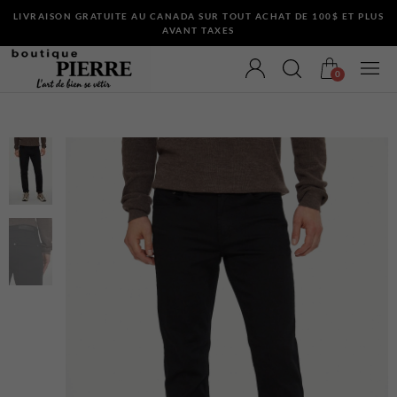
LIVRAISON GRATUITE AU CANADA SUR TOUT ACHAT DE 100$ ET PLUS
AVANT TAXES
0
VÊTEMENTS
Bermudas
Chandails et Cardigans
Chemises
Complets
Maillots de Bain
Manteaux
Pantalons
Sous-Vêtements