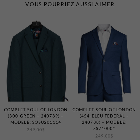
VOUS POURRIEZ AUSSI AIMER
Certificats-cadeaux
MAGASINEZ
LES
NOUVEAUTÉS
COMPLET SOUL OF LONDON
COMPLET SOUL OF LONDON
(300-GREEN – 240789) –
(454-BLEU FEDERAL –
MODÈLE: SOSU201114
240788) – MODÈLE:
SS71000*
249,00
$
249,00
$