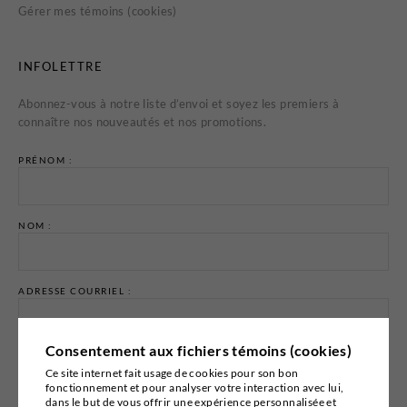
Gérer mes témoins (cookies)
INFOLETTRE
Abonnez-vous à notre liste d’envoi et soyez les premiers à
connaître nos nouveautés et nos promotions.
PRÉNOM :
NOM :
ADRESSE COURRIEL :
Consentement aux fichiers témoins (cookies)
Ce site internet fait usage de cookies pour son bon
fonctionnement et pour analyser votre interaction avec lui,
dans le but de vous offrir une expérience personnalisée et