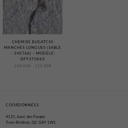
CHEMISE BUGATCHI
MANCHES LONGUES (SABLE
– 240766) – MODÈLE:
DF9375K60
189,00
$
113,40
$
COORDONNÉES
4125, boul. des Forges
Trois-Rivières, QC G8Y 1W1