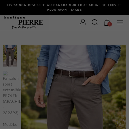
LIVRAISON GRATUITE AU CANADA SUR TOUT ACHAT DE 100$ ET
PLUS AVANT TAXES
0
VÊTEMENTS
Bermudas
Chandails et Cardigans
Chemises
Complets
Maillots de Bain
Manteaux
Pantalons
Sous-Vêtements