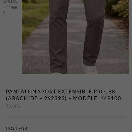
T-Shirts et Polos
Vestons
Vêtements de Nuit
CHAUSSURES ET
ACCESSOIRES
Bas
Ceintures et Bretelles
Chaussures
Cravates et Noeuds Papillons
Foulards et Chapeaux
PANTALON SPORT EXTENSIBLE PROJEK
Gants
(ARACHIDE – 262393) – MODÈLE: 148100
Pochettes
79,00
$
EN VEDETTE
Nouveautés
COULEUR
Soldes