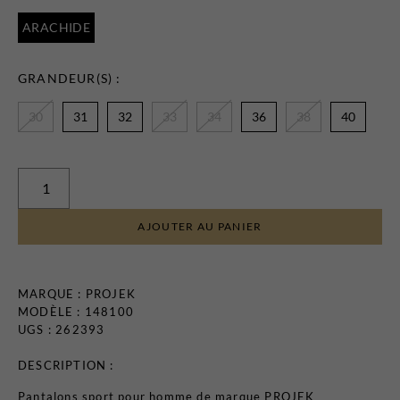
Certificats-cadeaux
ARACHIDE
GRANDEUR(S) :
30
31
32
33
34
36
38
40
MAGASINEZ
LES
AJOUTER AU PANIER
NOUVEAUTÉS
MARQUE :
PROJEK
MODÈLE : 148100
UGS : 262393
DESCRIPTION :
Pantalons sport pour homme de marque PROJEK