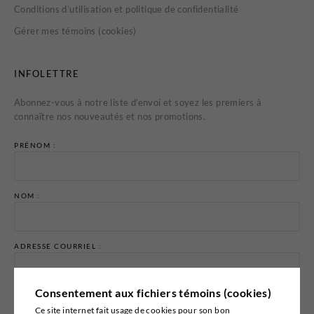
Conditions d’utilisation et politique de confidentialité
Gérer mes témoins (cookies)
INFOLETTRE
Abonnez-vous à notre liste d’envoi et soyez les premiers à
connaître nos nouveautés et nos promotions.
PRÉNOM :
NOM :
ADRESSE COURRIEL :
Consentement aux fichiers témoins (cookies)
Ce site internet fait usage de cookies pour son bon