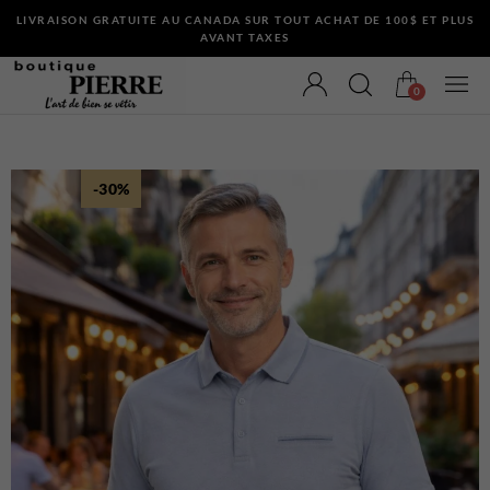
LIVRAISON GRATUITE AU CANADA SUR TOUT ACHAT DE 100$ ET PLUS
AVANT TAXES
0
-30%
VÊTEMENTS
Bermudas
Chandails et Cardigans
Chemises
Complets
Maillots de Bain
Manteaux
Pantalons
Sous-Vêtements