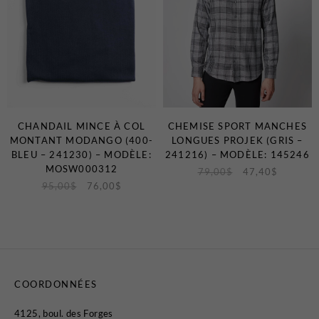
CHANDAIL MINCE À COL
CHEMISE SPORT MANCHES
MONTANT MODANGO (400-
LONGUES PROJEK (GRIS –
BLEU – 241230) – MODÈLE:
241216) – MODÈLE: 145246
MOSW000312
79,00
$
47,40
$
95,00
$
76,00
$
COORDONNÉES
4125, boul. des Forges