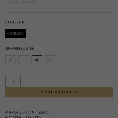
39,95
$
27,97
$
Certificats-cadeaux
COULEUR
HORIZON
GRANDEUR(S) :
M
L
XL
XXL
MAGASINEZ
LES
NOUVEAUTÉS
AJOUTER AU PANIER
MARQUE :
POINT ZERO
MODÈLE : 7661507