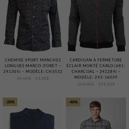
CHEMISE SPORT MANCHES
CARDIGAN À FERMETURE
LONGUES MARCO (FORET –
ÉCLAIR MONTÉ CARLO (681-
241305) – MODÈLE: CH3532
CHARCOAL – 241284) –
MODÈLE: 243-16039
89,00
$
53,40
$
259,00
$
129,50
$
-20%
-40%