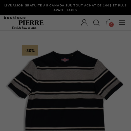
LIVRAISON GRATUITE AU CANADA SUR TOUT ACHAT DE 100$ ET PLUS
AVANT TAXES
0
-30%
VÊTEMENTS
Bermudas
Chandails et Cardigans
Chemises
Complets
Maillots de Bain
Manteaux
Pantalons
Sous-Vêtements