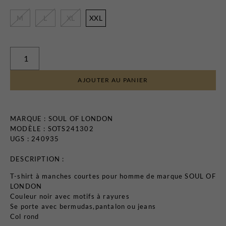
Certificats-cadeaux
M
L
XL
XXL
AJOUTER AU PANIER
MAGASINEZ
MARQUE :
SOUL OF LONDON
LES
MODÈLE : SOTS241302
NOUVEAUTÉS
UGS : 240935
DESCRIPTION :
T-shirt à manches courtes pour homme de marque SOUL OF
LONDON
Couleur noir avec motifs à rayures
Se porte avec bermudas,pantalon ou jeans
Col rond