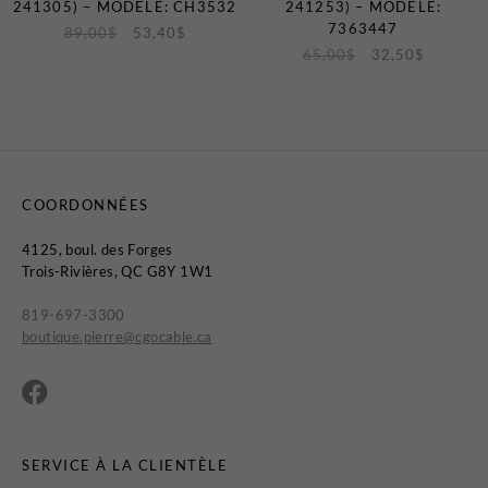
241305) – MODÈLE: CH3532
241253) – MODÈLE:
7363447
89,00
$
53,40
$
65,00
$
32,50
$
COORDONNÉES
4125, boul. des Forges
Trois-Rivières, QC G8Y 1W1
819-697-3300
boutique.pierre@cgocable.ca
SERVICE À LA CLIENTÈLE