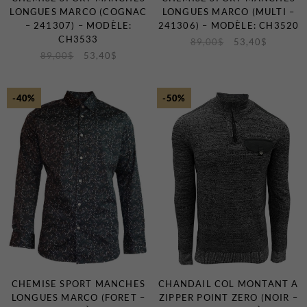
LONGUES MARCO (COGNAC
LONGUES MARCO (MULTI –
– 241307) – MODÈLE:
241306) – MODÈLE: CH3520
CH3533
89,00
$
53,40
$
89,00
$
53,40
$
-40%
-50%
CHEMISE SPORT MANCHES
CHANDAIL COL MONTANT A
LONGUES MARCO (FORET –
ZIPPER POINT ZERO (NOIR –