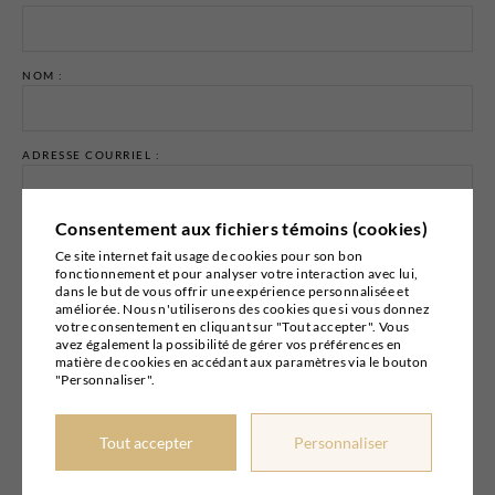
NOM :
ADRESSE COURRIEL :
Consentement aux fichiers témoins (cookies)
Ce site internet fait usage de cookies pour son bon
fonctionnement et pour analyser votre interaction avec lui,
dans le but de vous offrir une expérience personnalisée et
Email marketing
Cyberimpact
améliorée. Nous n'utiliserons des cookies que si vous donnez
votre consentement en cliquant sur "Tout accepter". Vous
avez également la possibilité de gérer vos préférences en
matière de cookies en accédant aux paramètres via le bouton
"Personnaliser".
© 2026
BOUTIQUE PIERRE
Tout accepter
Personnaliser