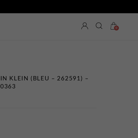
0
N KLEIN (BLEU – 262591) –
0363
MAGASINEZ LES
NOUVEAUTÉS