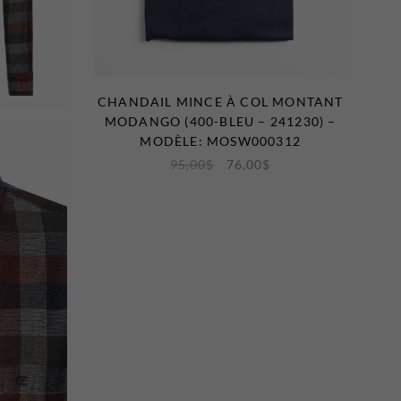
CHANDAIL MINCE À COL MONTANT
MODANGO (400-BLEU – 241230) –
MODÈLE: MOSW000312
95,00
$
76,00
$