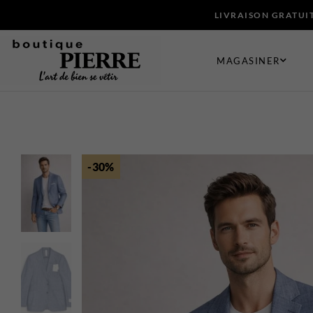
LIVRAISON GRATUIT
MAGASINER
VÊTEMENTS
CHAUSSUR
-30%
Bermudas
Bas
Chandails et Cardigans
Ceintures e
Chemises
Chaussures
Complets
Cravates et
Maillots de Bain
Foulards e
Manteaux
Gants
Pantalons
Pochettes