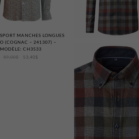
 SPORT MANCHES LONGUES
 (COGNAC – 241307) –
MODÈLE: CH3533
89,00
$
53,40
$