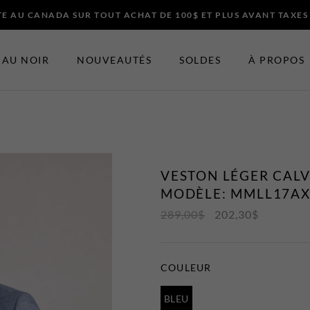
E AU CANADA SUR TOUT ACHAT DE 100$ ET PLUS AVANT TAXES
AU NOIR
NOUVEAUTÉS
SOLDES
À PROPOS
ES ET ACCESSOIRES
EN VEDETTE
Nouveautés
VESTON LÉGER CALVI
t Bretelles
Soldes
MODÈLE: MMLL17AX
Certificats-cadeaux
289,00
$
202,30
$
 Noeuds Papillons
t Chapeaux
COULEUR
BLEU