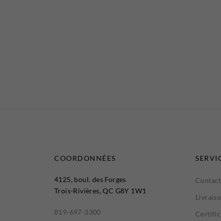
COORDONNÉES
SERVI
4125, boul. des Forges
Contact
Trois-Rivières, QC G8Y 1W1
Livrais
819-697-3300
Certifi