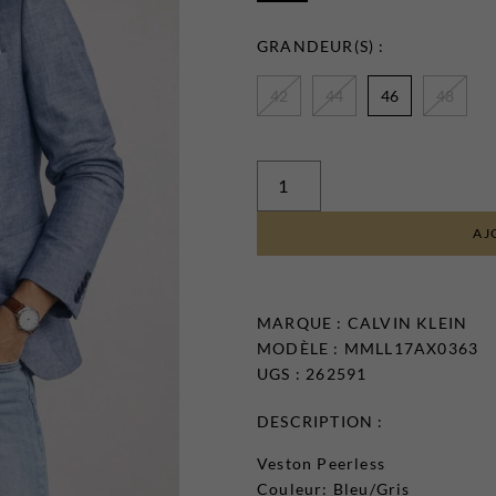
GRANDEUR(S) :
42
44
46
48
AJ
MARQUE :
CALVIN KLEIN
MODÈLE : MMLL17AX0363
UGS : 262591
DESCRIPTION :
Veston Peerless
Couleur: Bleu/Gris