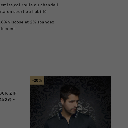
hemise,col roulé ou chandail
ntalon sport ou habillé
18% viscose et 2% spandex
eulement
-20%
OCK ZIP
1529) –