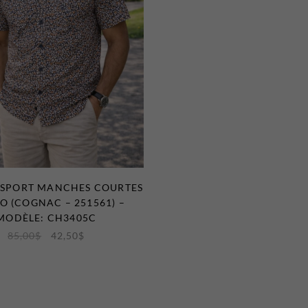
 SPORT MANCHES COURTES
 (COGNAC – 251561) –
MODÈLE: CH3405C
85,00
$
42,50
$