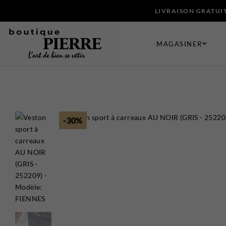
LIVRAISON GRATUIT
MAGASINER
VÊTEMENTS
CHAUSSUR
-30%
Bermudas
Bas
Chandails et Cardigans
Ceintures e
Chemises
Chaussures
Complets
Cravates et
Maillots de Bain
Foulards e
Manteaux
Gants
Pantalons
Pochettes