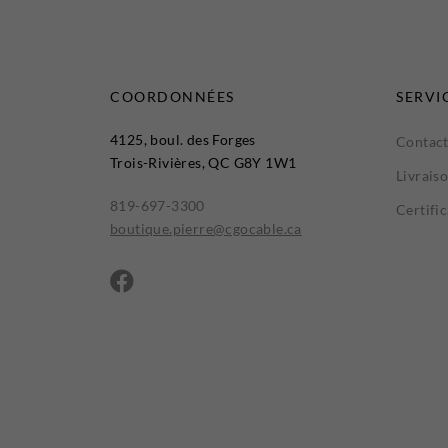
COORDONNÉES
SERVI
4125, boul. des Forges
Contact
Trois-Rivières, QC G8Y 1W1
Livrais
819-697-3300
Certifi
boutique.pierre@cgocable.ca