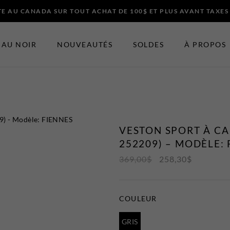
E AU CANADA SUR TOUT ACHAT DE 100$ ET PLUS AVANT TAXES
AU NOIR
NOUVEAUTÉS
SOLDES
À PROPOS
ES ET ACCESSOIRES
EN VEDETTE
Nouveautés
VESTON SPORT À CA
t Bretelles
Soldes
252209) – MODÈLE: 
Certificats-cadeaux
369,00
$
258,30
$
 Noeuds Papillons
t Chapeaux
COULEUR
GRIS