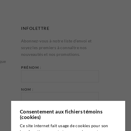
INFOLETTRE
Abonnez-vous à notre liste d’envoi et
soyez les premiers à connaître nos
nouveautés et nos promotions.
ique
PRÉNOM :
NOM :
Consentement aux fichiers témoins
ADRESSE COURRIEL :
(cookies)
Ce site internet fait usage de cookies pour son