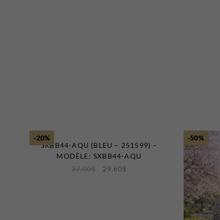
-20%
-50%
SXBB44-AQU (BLEU – 251599) –
MODÈLE: SXBB44-AQU
37,00
$
29,60
$