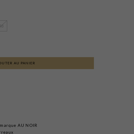
48
OUTER AU PANIER
e marque AU NOIR
arreaux