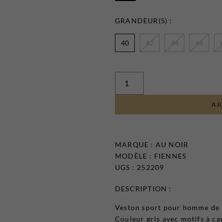
GRANDEUR(S) :
40
42
44
46
AJ
MARQUE :
AU NOIR
MODÈLE : FIENNES
UGS : 252209
DESCRIPTION :
Veston sport pour homme d
Couleur gris avec motifs à c