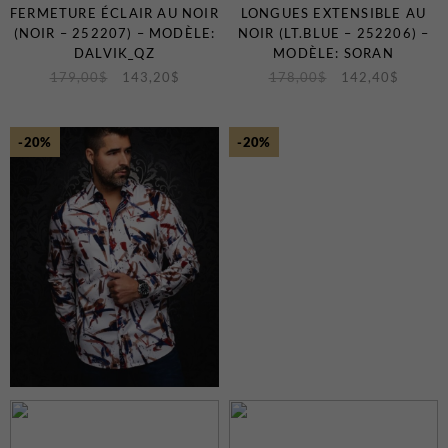
FERMETURE ÉCLAIR AU NOIR
LONGUES EXTENSIBLE AU
(NOIR – 252207) – MODÈLE:
NOIR (LT.BLUE – 252206) –
DALVIK_QZ
MODÈLE: SORAN
179,00
$
143,20
$
178,00
$
142,40
$
-20%
-20%