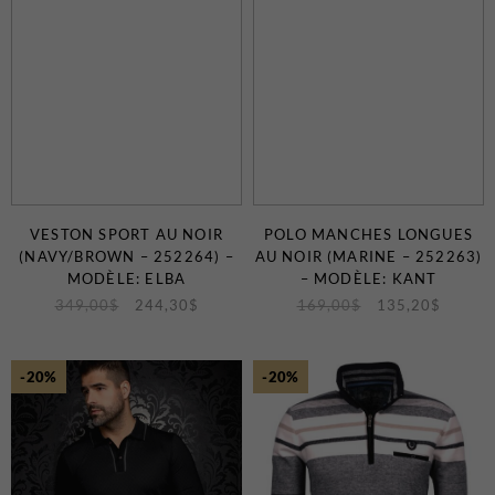
VESTON SPORT AU NOIR
POLO MANCHES LONGUES
(NAVY/BROWN – 252264) –
AU NOIR (MARINE – 252263)
MODÈLE: ELBA
– MODÈLE: KANT
349,00
$
244,30
$
169,00
$
135,20
$
-20%
-20%