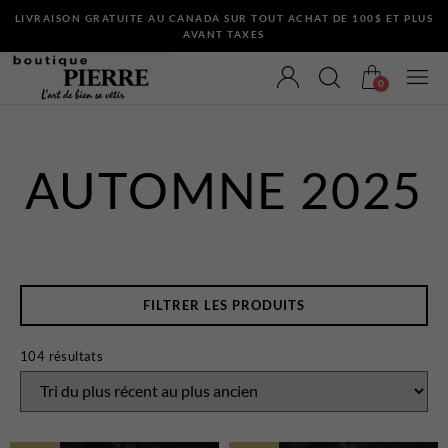
LIVRAISON GRATUITE AU CANADA SUR TOUT ACHAT DE 100$ ET PLUS
AVANT TAXES
0
AUTOMNE 2025
VÊTEMENTS
Bermudas
Chandails et Cardigans
FILTRER LES PRODUITS
Chemises
Complets
104 résultats
Maillots de Bain
Manteaux
Pantalons
Sous-Vêtements