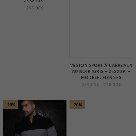
7568106F
295,00
$
VESTON SPORT À CARREAUX
AU NOIR (GRIS – 252209) –
MODÈLE: FIENNES
369,00
$
258,30
$
-20%
-20%