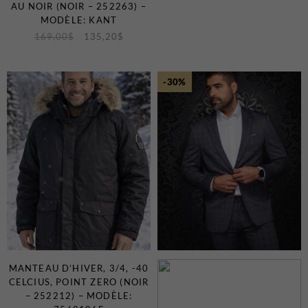
AU NOIR (NOIR – 252263) –
MODÈLE: KANT
169,00
$
135,20
$
-30%
MANTEAU D’HIVER, 3/4, -40
CELCIUS, POINT ZERO (NOIR
– 252212) – MODÈLE: