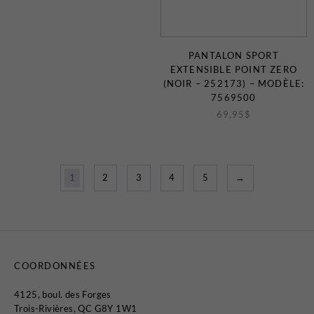
PANTALON SPORT
EXTENSIBLE POINT ZERO
(NOIR – 252173) – MODÈLE:
7569500
69,95
$
1
2
3
4
5
→
COORDONNÉES
4125, boul. des Forges
Trois-Rivières, QC G8Y 1W1