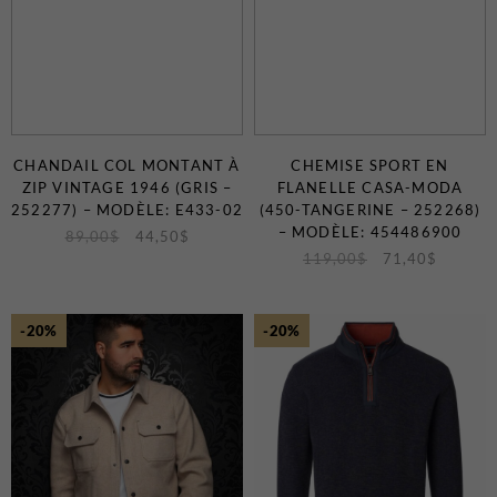
CHANDAIL COL MONTANT À
CHEMISE SPORT EN
ZIP VINTAGE 1946 (GRIS –
FLANELLE CASA-MODA
252277) – MODÈLE: E433-02
(450-TANGERINE – 252268)
– MODÈLE: 454486900
89,00
$
44,50
$
119,00
$
71,40
$
-20%
-20%