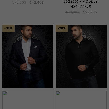
252265) – MODÈLE:
178,00
$
142,40
$
454477700
199,00
$
159,20
$
-30%
-20%