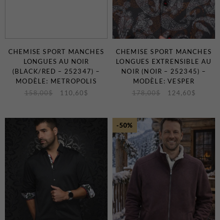
Certificats-cadeaux
CHEMISE SPORT MANCHES
CHEMISE SPORT MANCHES
LONGUES AU NOIR
LONGUES EXTRENSIBLE AU
(BLACK/RED – 252347) –
NOIR (NOIR – 252345) –
MODÈLE: METROPOLIS
MODÈLE: VESPER
158,00
$
110,60
$
178,00
$
124,60
$
MAGASINEZ
LES
-50%
NOUVEAUTÉS