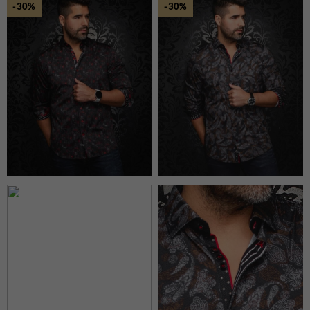
-30%
-30%
T-Shirts et Polos
Vestons
Vêtements de Nuit
CHAUSSURES ET
ACCESSOIRES
Bas
Ceintures et Bretelles
Chaussures
Cravates et Noeuds Papillons
Foulards et Chapeaux
Gants
Pochettes
EN VEDETTE
Nouveautés
Soldes