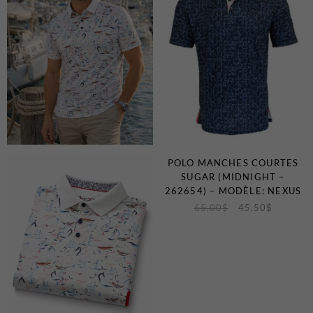
Certificats-cadeaux
MAGASINEZ
POLO MANCHES COURTES
LES
SUGAR (MIDNIGHT –
NOUVEAUTÉS
262654) – MODÈLE: NEXUS
65,00
$
45,50
$