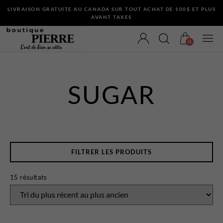
LIVRAISON GRATUITE AU CANADA SUR TOUT ACHAT DE 100$ ET PLUS
AVANT TAXES
0
SUGAR
VÊTEMENTS
Bermudas
Chandails et Cardigans
FILTRER LES PRODUITS
Chemises
Complets
15 résultats
Maillots de Bain
Manteaux
Pantalons
Sous-Vêtements