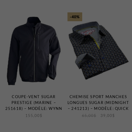
-40%
COUPE-VENT SUGAR
CHEMISE SPORT MANCHES
PRESTIGE (MARINE –
LONGUES SUGAR (MIDNIGHT
251618) – MODÈLE: WYNN
– 241213) – MODÈLE: QUICK
155,00
$
65,00
$
39,00
$