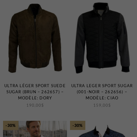
T-Shirts et Polos
Vestons
Vêtements de Nuit
CHAUSSURES ET
ACCESSOIRES
Bas
Ceintures et Bretelles
Chaussures
Cravates et Noeuds Papillons
Foulards et Chapeaux
ULTRA LÉGER SPORT SUEDE
ULTRA LEGER SPORT SUGAR
SUGAR (BRUN – 262657) –
(001-NOIR – 262656) –
Gants
MODÈLE: DORY
MODÈLE: CIAO
Pochettes
190,00
$
159,00
$
EN VEDETTE
-30%
-30%
Nouveautés
Soldes