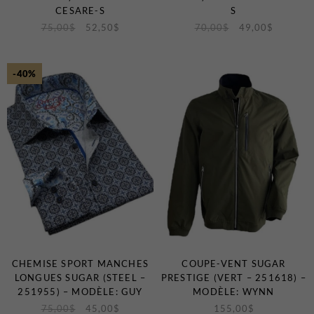
CESARE-S
S
75,00
$
52,50
$
70,00
$
49,00
$
-40%
CHEMISE SPORT MANCHES
COUPE-VENT SUGAR
LONGUES SUGAR (STEEL –
PRESTIGE (VERT – 251618) –
251955) – MODÈLE: GUY
MODÈLE: WYNN
75,00
$
45,00
$
155,00
$