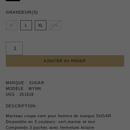
Soldes
Certificats-cadeaux
GRANDEUR(S) :
M
L
XL
XXL
AJOUTER AU PANIER
MAGASINEZ
LES
MARQUE :
SUGAR
NOUVEAUTÉS
MODÈLE : WYNN
UGS : 251618
DESCRIPTION :
Manteau coupe-vent pour homme de marque SUGAR
Disponible en 3 couleurs: vert,marine et noir
Comprends 3 poches avec fermeture éclaire