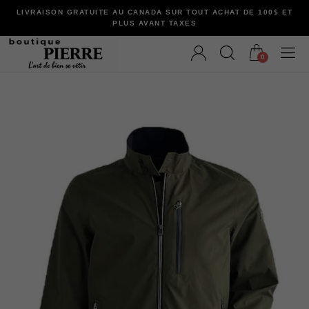
LIVRAISON GRATUITE AU CANADA SUR TOUT ACHAT DE 100$ ET
PLUS AVANT TAXES
0
VÊTEMENTS
Bermudas
Chandails et Cardigans
Chemises
Complets
Maillots de Bain
Manteaux
Pantalons
Sous-Vêtements