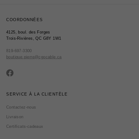
COORDONNÉES
4125, boul. des Forges
Trois-Rivières, QC G8Y 1W1
819-697-3300
boutique.pierre@cgocable.ca
SERVICE À LA CLIENTÈLE
Contactez-nous
Livraison
Certificats-cadeaux