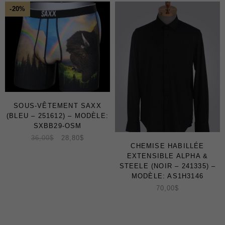
-20%
SOUS-VÊTEMENT SAXX
(BLEU – 251612) – MODÈLE:
SXBB29-OSM
36,00
$
28,80
$
CHEMISE HABILLÉE
EXTENSIBLE ALPHA &
STEELE (NOIR – 241335) –
MODÈLE: AS1H3146
70,00
$