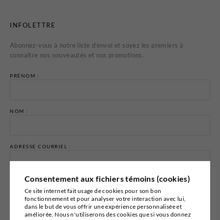
INFOLETTRE
Abonnez-vous à notre liste d’envoi et soyez les premiers à
connaître nos nouveautés et nos promotions.
PRÉNOM :
NOM :
ADRESSE COURRIEL :
Consentement aux fichiers témoins (cookies)
Ce site internet fait usage de cookies pour son bon
fonctionnement et pour analyser votre interaction avec lui,
dans le but de vous offrir une expérience personnalisée et
Email marketing
Cyberimpact
améliorée. Nous n'utiliserons des cookies que si vous donnez