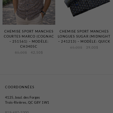
CHEMISE SPORT MANCHES
CHEMISE SPORT MANCHES
COURTES MARCO (COGNAC
LONGUES SUGAR (MIDNIGHT
– 251561) – MODÈLE:
– 241213) – MODÈLE: QUICK
CH3405C
65,00
$
39,00
$
85,00
$
42,50
$
COORDONNÉES
4125, boul. des Forges
Trois-Rivières, QC G8Y 1W1
819-697-3300