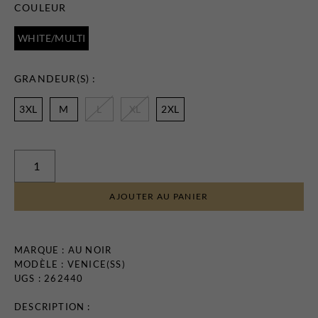
COULEUR
Certificats-cadeaux
WHITE/MULTI
GRANDEUR(S) :
3XL
M
L
XL
2XL
MAGASINEZ
LES
NOUVEAUTÉS
AJOUTER AU PANIER
MARQUE :
AU NOIR
MODÈLE : VENICE(SS)
UGS : 262440
DESCRIPTION :