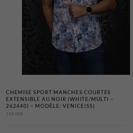
T-Shirts et Polos
Vestons
Vêtements de Nuit
CHAUSSURES ET
ACCESSOIRES
Bas
Ceintures et Bretelles
Chaussures
Cravates et Noeuds Papillons
Foulards et Chapeaux
CHEMISE SPORT MANCHES COURTES
Gants
EXTENSIBLE AU NOIR (WHITE/MULTI –
Pochettes
262440) – MODÈLE: VENICE(SS)
EN VEDETTE
158,00
$
Nouveautés
Soldes