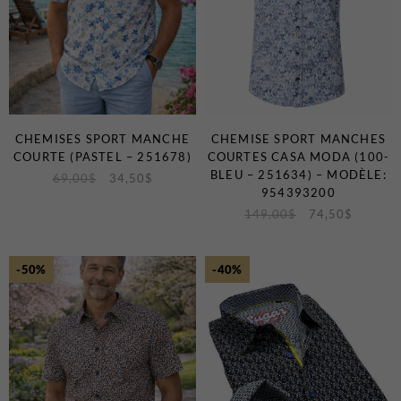
CHEMISES SPORT MANCHE
CHEMISE SPORT MANCHES
COURTE (PASTEL – 251678)
COURTES CASA MODA (100-
BLEU – 251634) – MODÈLE:
69,00
$
34,50
$
954393200
149,00
$
74,50
$
-50%
-40%