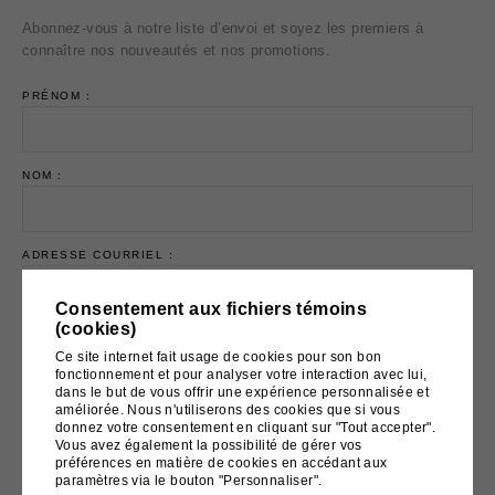
Abonnez-vous à notre liste d’envoi et soyez les premiers à
connaître nos nouveautés et nos promotions.
PRÉNOM :
NOM :
ADRESSE COURRIEL :
Consentement aux fichiers témoins
(cookies)
Ce site internet fait usage de cookies pour son bon
fonctionnement et pour analyser votre interaction avec lui,
dans le but de vous offrir une expérience personnalisée et
Email marketing
Cyberimpact
améliorée. Nous n'utiliserons des cookies que si vous
donnez votre consentement en cliquant sur "Tout accepter".
Vous avez également la possibilité de gérer vos
préférences en matière de cookies en accédant aux
paramètres via le bouton "Personnaliser".