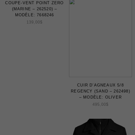
COUPE-VENT POINT ZERO
Soldes
(MARINE – 262520) –
Certificats-cadeaux
MODÈLE: 7668246
139,00
$
MAGASINEZ
LES
CUIR D’AGNEAUX 5/8
NOUVEAUTÉS
REGENCY (SAND – 262498)
– MODÈLE: OLIVER
495,00
$