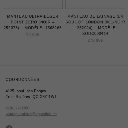
MANTEAU ULTRA-LÉGER
MANTEAU DE LAINAGE 3/4
POINT ZERO (NOIR –
SOUL OF LONDON (001-NOIR
252078) – MODÈLE: 7568263
– 252024) – MODÈLE:
SODC000414
99,00
$
279,00
$
COORDONNÉES
4125, boul. des Forges
Trois-Rivières, QC G8Y 1W1
819-697-3300
boutique.pierre@cgocable.ca