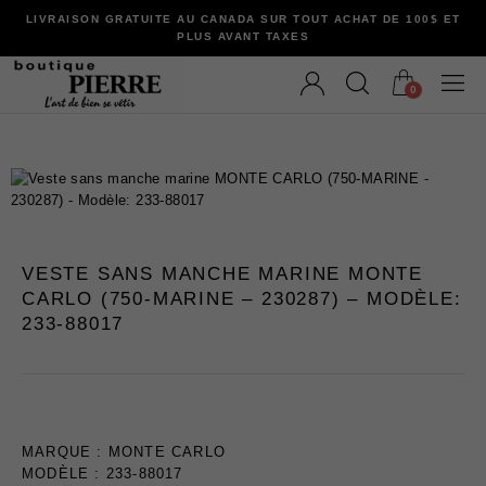
LIVRAISON GRATUITE AU CANADA SUR TOUT ACHAT DE 100$ ET
PLUS AVANT TAXES
0
VÊTEMENTS
VESTE SANS MANCHE MARINE MONTE
Bermudas
CARLO (750-MARINE – 230287) – MODÈLE:
Chandails et Cardigans
233-88017
Chemises
Complets
Maillots de Bain
Manteaux
Pantalons
MARQUE :
MONTE CARLO
MODÈLE : 233-88017
Sous-Vêtements